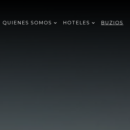
QUIENES SOMOS
HOTELES
BUZIOS
open sub menu
open sub menu